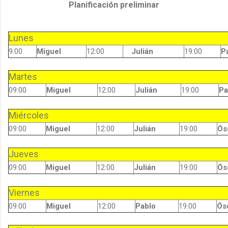
Planificación preliminar
Lunes
9:00
Miguel
12:00
Julián
19:00
P
Martes
09:00
Miguel
12:00
Julián
19:00
Pa
Miércoles
09:00
Miguel
12:00
Julián
19:00
Ós
Jueves
09:00
Miguel
12:00
Julián
19:00
Ós
Viernes
09:00
Miguel
12:00
Pablo
19:00
Ós