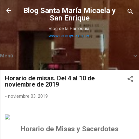
Ir al contenido principal
Blog Santa María Micaela y
San Enrique
Blog de la Parroquia.
www.smmyse.org.es
Menú
Horario de misas. Del 4 al 10 de
noviembre de 2019
-
noviembre 03, 2019
Horario de Misas y Sacerdotes