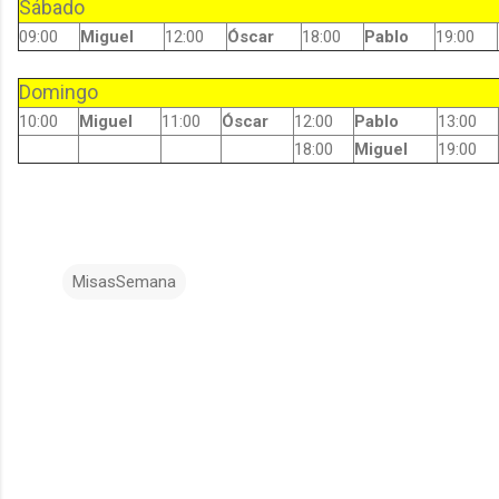
Sábado
09:00
Miguel
12:00
Óscar
18:00
Pablo
19:00
Domingo
10:00
Miguel
11:00
Óscar
12:00
Pablo
13:00
18:00
Miguel
19:00
MisasSemana
C
o
m
e
n
t