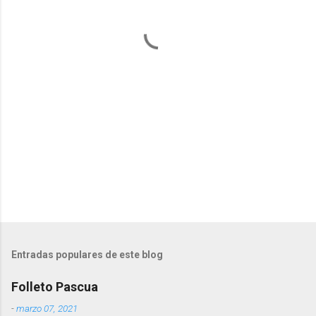
a
r
i
o
s
Entradas populares de este blog
Folleto Pascua
-
marzo 07, 2021