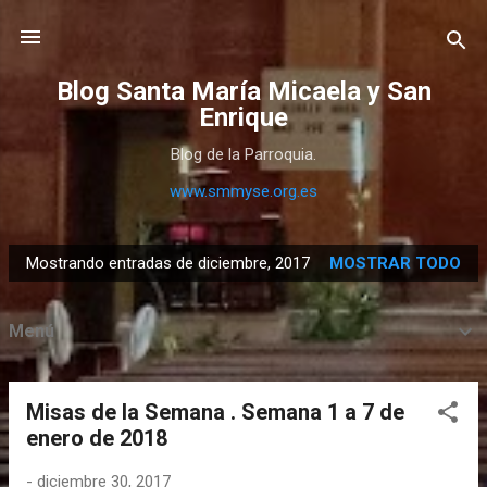
Ir al contenido principal
Blog Santa María Micaela y San
Enrique
Blog de la Parroquia.
www.smmyse.org.es
Mostrando entradas de diciembre, 2017
MOSTRAR TODO
E
n
Menú
t
r
a
Misas de la Semana . Semana 1 a 7 de
d
enero de 2018
a
s
-
diciembre 30, 2017