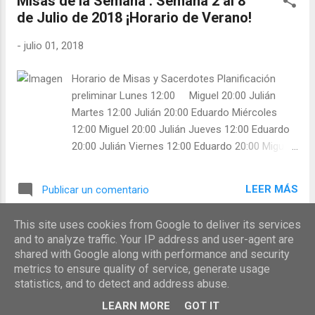
Misas de la Semana . Semana 2 al 8
de Julio de 2018 ¡Horario de Verano!
-
julio 01, 2018
Horario de Misas y Sacerdotes Planificación
preliminar Lunes 12:00 Miguel 20:00 Julián
Martes 12:00 Julián 20:00 Eduardo Miércoles
12:00 Miguel 20:00 Julián Jueves 12:00 Eduardo
20:00 Julián Viernes 12:00 Eduardo 20:00 Miguel
Sábado 12:00 Miguel 20:00 Julián Domingo
10:00 Eduardo Confiesa: Miguel 12:30 Julián
LEER MÁS
Publicar un comentario
Confiesa: Julián 20:00 Miguel Confiesa:
This site uses cookies from Google to deliver its services
and to analyze traffic. Your IP address and user-agent are
MÁS ENTRADAS
shared with Google along with performance and security
metrics to ensure quality of service, generate usage
statistics, and to detect and address abuse.
Con la tecnología de Blogger
LEARN MORE
GOT IT