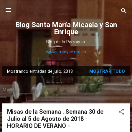
Ir al contenido principal
Blog Santa María Micaela y San
Enrique
Blog de la Parroquia.
www.smmyse.org.es
Mostrando entradas de julio, 2018
MOSTRAR TODO
E
n
Menú
t
r
a
Misas de la Semana . Semana 30 de
d
Julio al 5 de Agosto de 2018 -
a
HORARIO DE VERANO -
s