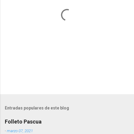
a
r
i
o
s
Entradas populares de este blog
Folleto Pascua
-
marzo 07, 2021