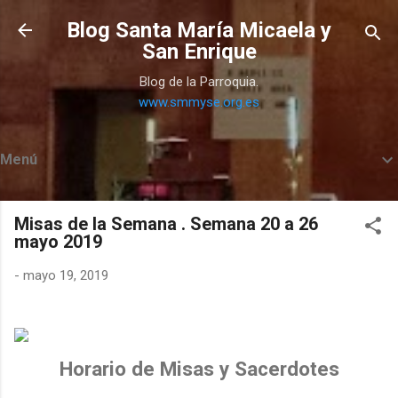
Ir al contenido principal
Blog Santa María Micaela y
San Enrique
Blog de la Parroquia.
www.smmyse.org.es
Menú
Misas de la Semana . Semana 20 a 26
mayo 2019
-
mayo 19, 2019
Horario de Misas y Sacerdotes