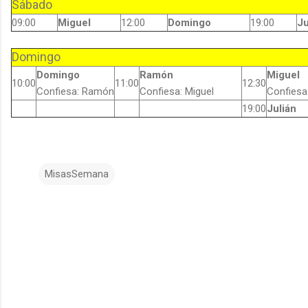
Sábado
09:00
Miguel
12:00
Domingo
19:00
Ju
Domingo
Domingo
Ramón
Miguel
10:00
11:00
12:30
Confiesa: Ramón
Confiesa: Miguel
Confiesa
19:00
Julián
MisasSemana
C
o
m
e
n
t