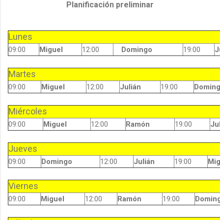
Planificación preliminar
Lunes
09:00
Miguel
12:00
Domingo
19:00
J
Martes
09:00
Miguel
12:00
Julián
19:00
Domin
Miércoles
09:00
Miguel
12:00
Ramón
19:00
Ju
Jueves
09:00
Domingo
12:00
Julián
19:00
Mig
Viernes
09:00
Miguel
12:00
Ramón
19:00
Domin