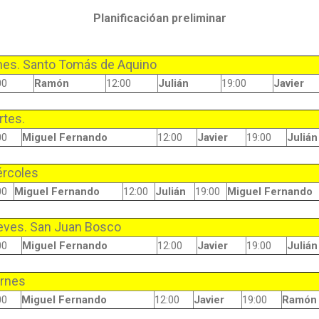
Planificacióan preliminar
nes. Santo Tomás de Aquino
00
Ramón
12:00
Julián
19:00
Javier
rtes.
00
Miguel Fernando
12:00
Javier
19:00
Julián
ércoles
00
Miguel Fernando
12:00
Julián
19:00
Miguel Fernando
eves. San Juan Bosco
00
Miguel Fernando
12:00
Javier
19:00
Julián
ernes
00
Miguel Fernando
12:00
Javier
19:00
Ramón