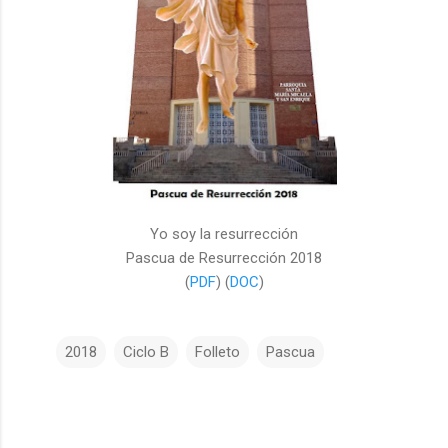
Yo soy la resurrección
Pascua de Resurrección 2018
(
PDF
) (
DOC
)
2018
Ciclo B
Folleto
Pascua
C
o