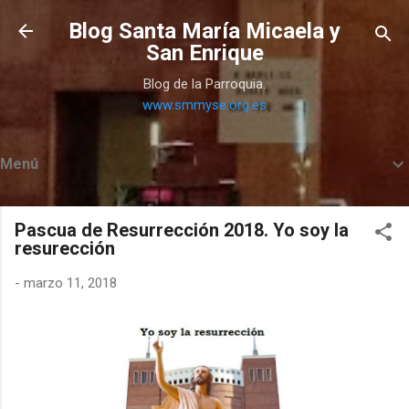
Ir al contenido principal
Blog Santa María Micaela y
San Enrique
Blog de la Parroquia.
www.smmyse.org.es
Menú
Pascua de Resurrección 2018. Yo soy la
resurección
-
marzo 11, 2018