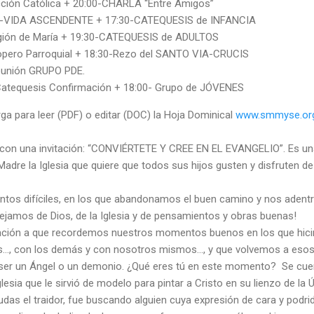
ción Católica + 20:00-CHARLA “Entre Amigos”
0-VIDA ASCENDENTE + 17:30-CATEQUESIS de INFANCIA
gión de María + 19:30-CATEQUESIS de ADULTOS
opero Parroquial
+
18:30-Rezo del SANTO VIA-CRUCIS
eunión GRUPO PDE.
atequesis Confirmación + 18:00- Grupo de JÓVENES
ga para leer (PDF) o editar (DOC) la Hoja Dominical
www.smmyse.org
 con una invitación: “CONVIÉRTETE Y CREE EN EL EVANGELIO”. Es una
adre la Iglesia que quiere que todos sus hijos gusten y disfruten d
s difíciles, en los que abandonamos el buen camino y nos adentr
lejamos de Dios, de la Iglesia y de pensamientos y obras buenas!
ción a que recordemos nuestros momentos buenos en los que hicim
…, con los demás y con nosotros mismos…, y que volvemos a esos c
 ser un Ángel o un demonio. ¿Qué eres tú en este momento? Se cue
lesia que le sirvió de modelo para pintar a Cristo en su lienzo de la
as el traidor, fue buscando alguien cuya expresión de cara y podrida