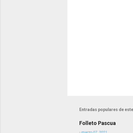
a
r
i
o
s
Entradas populares de este
Folleto Pascua
-
marzo 07, 2021