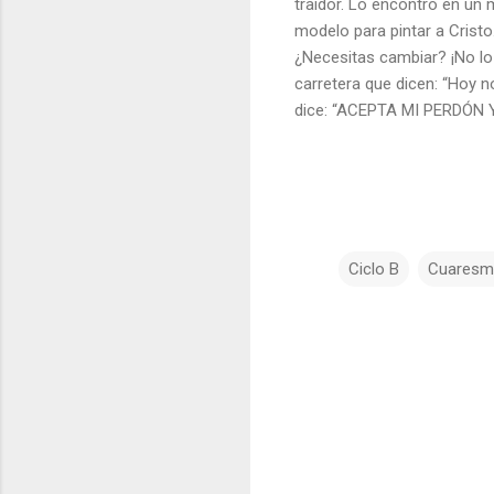
traidor. Lo encontró en un 
modelo para pintar a Cristo
¿Necesitas cambiar? ¡No l
carretera que dicen: “Hoy n
dice: “ACEPTA MI PERDÓN
Ciclo B
Cuaresm
C
o
m
e
n
t