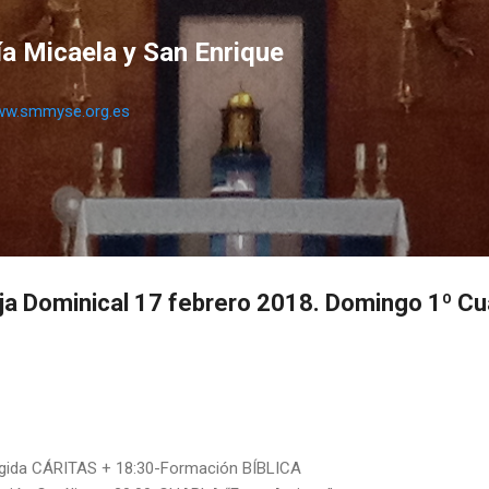
Ir al contenido principal
a Micaela y San Enrique
w.smmyse.org.es
ja Dominical 17 febrero 2018. Domingo 1º C
gida CÁRITAS + 18:30-Formación BÍBLICA