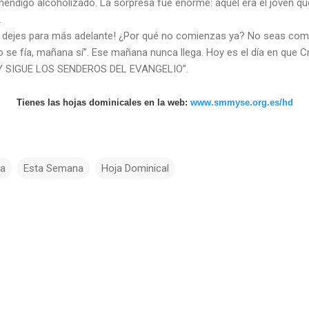
mendigo alcoholizado. La sorpresa fue enorme: aquél era el joven q
.
o dejes para más adelante! ¿Por qué no comienzas ya? No seas com
o se fía, mañana sí”. Ese mañana nunca llega. Hoy es el día en que Cri
 Y SIGUE LOS SENDEROS DEL EVANGELIO”.
Tienes las hojas dominicales en la web:
www.smmyse.org.es/hd
a
Esta Semana
Hoja Dominical