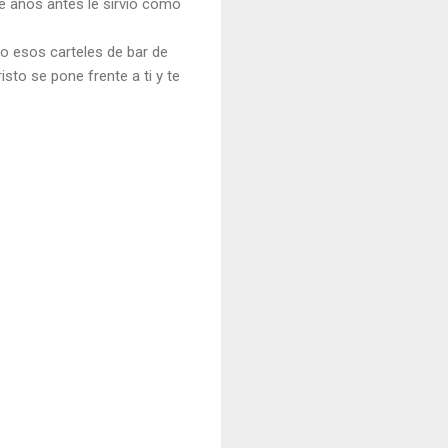
ue años antes le sirvió como
o esos carteles de bar de
sto se pone frente a ti y te