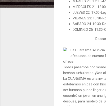
MARTES 20: 17:30-Ac
MIÉRCOLES 21: 12:0
JUEVES 22: 17:00-Le
VIERNES 23: 10:30-R
SÁBADO 24: 10:30-R
DOMINGO 25: 11:30-C
Descar
La Cuaresma se inicia
afectuosa de nuestra M
ofrece.
Todos pasamos por momento
hechos turbulentos. ¡Nos a
La CUARESMA es una invita
estábamos en paz con Dios
ser humano puede llegar a
encontró un joven en una Ig
después, para modelo de Jud